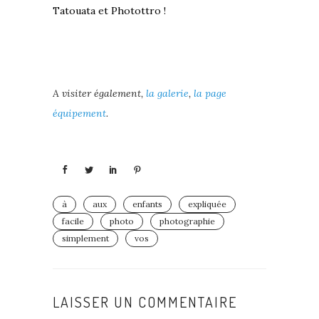
Tatouata et Photottro !
A visiter également,
la galerie
,
la page
équipement
.
à
aux
enfants
expliquée
facile
photo
photographie
simplement
vos
LAISSER UN COMMENTAIRE