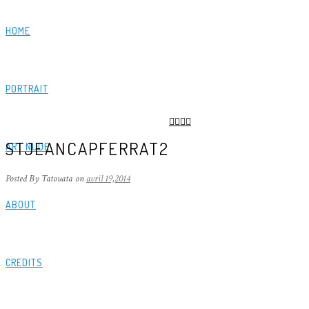
HOME
PORTRAIT
STJEANCAPFERRAT2
ART NUDE
Posted By Tatouata
on
avril 19,2014
ABOUT
CREDITS