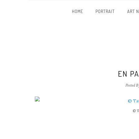
HOME
PORTRAIT
ART 
EN P
Posted B
© T