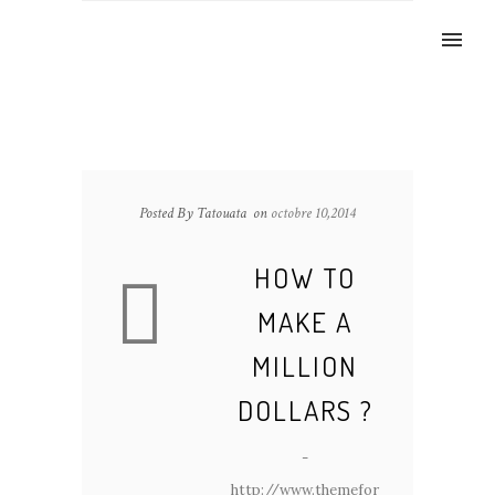
Posted By Tatouata
on
octobre 10,2014
HOW TO
MAKE A
MILLION
DOLLARS ?
-
http://www.themefor