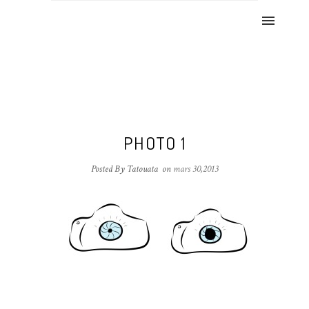
PHOTO 1
Posted By Tatouata
on
mars 30,2013