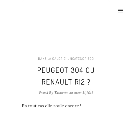
DANS LA GALERIE
,
UNCATEGORIZED
PEUGEOT 304 OU
RENAULT R12 ?
Posted By Tatouata
on
mars 31,2013
En tout cas elle roule encore !