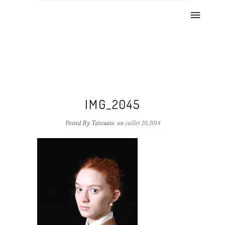
IMG_2045
Posted By Tatouata
on
juillet 20,2014