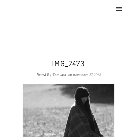
IMG_7473
Posted By Tatouata
on
novembre 27,2014