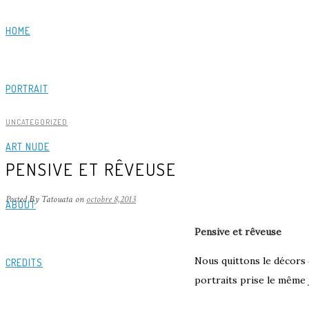
HOME
PORTRAIT
UNCATEGORIZED
ART NUDE
PENSIVE ET RÊVEUSE
Posted By Tatouata
on
octobre 8,2013
ABOUT
Pensive et rêveuse
Nous quittons le décors 
CREDITS
portraits prise le même