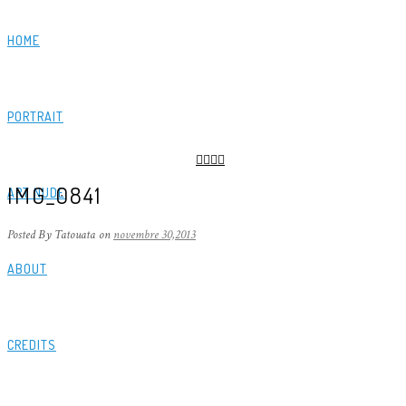
HOME
PORTRAIT
IMG_0841
ART NUDE
Posted By Tatouata
on
novembre 30,2013
ABOUT
CREDITS