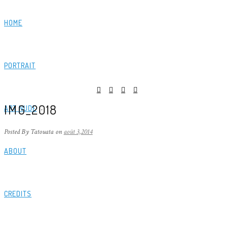
HOME
PORTRAIT
IMG_2018
ART NUDE
Posted By Tatouata
on
août 3,2014
ABOUT
CREDITS