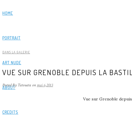
HOME
PORTRAIT
DANS LA GALERIE
ART NUDE
VUE SUR GRENOBLE DEPUIS LA BASTI
Posted By Tatouata
on
mai 6,2013
ABOUT
Vue sur Grenoble depuis la
CREDITS