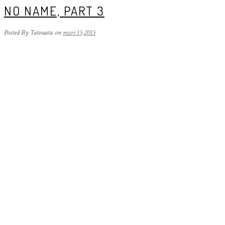
NO NAME, PART 3
Posted By Tatouata
on
mars 15,2015